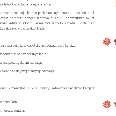
a tidak buibu haha. tetep aja ramai.
ak aman-aman saja, karena perhatian saya masih 80 persen ke si
merasa cemburu dengan lahirnya si adik. Kecemburuan mulai
tahun, ketika si adik mulai maunya sama Ibuk melulu. Mulai deh
ik, gak sayang sama aku." Hadeh.
P
ya yang baru lahir dapat diatasi dengan cara berikut:
n-teman sebelum adiknya lahir.
erasa penting dalam keluarga.
 barang anak yang dianggap berharga.
u untuk mengatasi sibling rivalry, sehingga anak dapat bergaul
u sama lain.
B
i mereka sendiri.