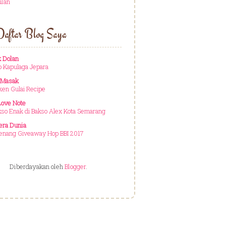
ulan
aftar Blog Saya
 Dolan
o Kapulaga Jepara
 Masak
ken Gulai Recipe
ove Note
so Enak di Bakso Alex Kota Semarang
era Dunia
nang Giveaway Hop BBI 2017
Diberdayakan oleh
Blogger
.