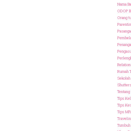
Nama B
ODOP B
Orang t
Parenti
Pasanga
Pembela
Penanga
Pengasu
Perleng
Relatio
Rumah 
Sekola
Shutter
Tentang
Tips Ke
Tips Ke
Tips MP
Traveli
Tumbuh