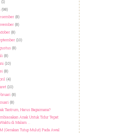
5
(1)
4
(98)
esember
(8)
ovember
(8)
ktober
(8)
eptember
(10)
gustus
(8)
li
(8)
uni
(10)
ei
(8)
ril
(4)
aret
(10)
bruari
(8)
nuari
(8)
ak Tantrum, Harus Bagaimana?
mbiasakan Anak Untuk Tidur Tepat
Waktu di Malam ...
M (Gerakan Tutup Mulut) Pada Awal