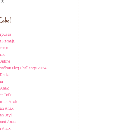
(1)
Label
rpuasa
a Remaja
emaja
nak
 Online
adhan Blog Challenge 2024
 Dhika
an
 Anak
an Baik
rian Anak
an Anak
an Bayi
kasi Anak
n Anak