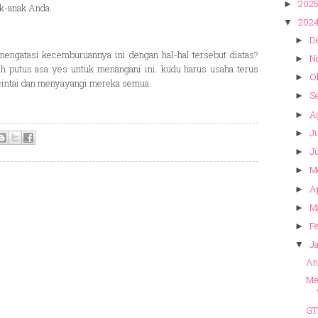
202
►
ak-anak Anda.
202
▼
D
►
engatasi kecemburuannya ini dengan hal-hal tersebut diatas?
N
►
leh putus asa yes untuk menangani ini. kudu harus usaha terus
O
►
intai dan menyayangi mereka semua.
S
►
A
►
Ju
►
J
►
M
►
Ap
►
M
►
Fe
►
Ja
▼
An
Me
GT