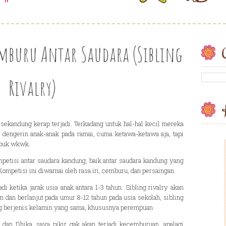
mburu Antar Saudara (Sibling
C
Rivalry)
sekandung kerap terjadi. Terkadang untuk hal-hal kecil mereka
k dengerin anak-anak pada ramai, cuma ketawa-ketawa aja, tapi
 buk wkwk.
ompetisi antar saudara kandung, baik antar saudara kandung yang
ompetisi ini diwarnai oleh rasa iri, cemburu, dan persaingan.
adi ketika jarak usia anak antara 1-3 tahun. Sibling rivalry akan
un dan berlanjut pada umur 8-12 tahun pada usia sekolah, sibling
yang berjenis kelamin yang sama, khususnya perempuan
 dan Dhika, saya pikir gak akan terjadi kecemburuan, apalagi