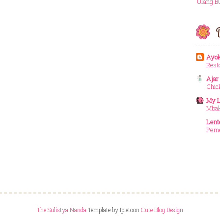
Ulang B
D
Ayok
Rest
Ajar
Chic
My L
Mbak
Lent
Peme
The Sulistya Nanda
Template by Ipietoon
Cute Blog Design