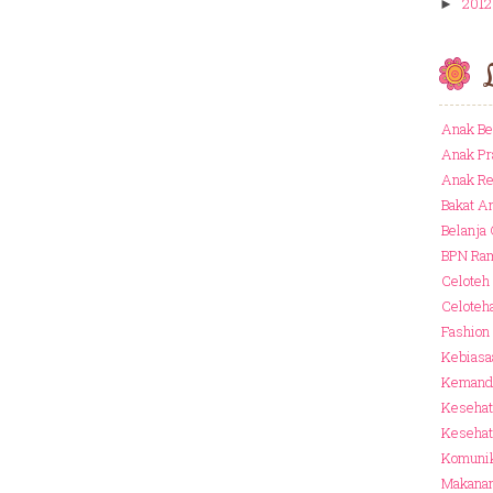
2012
►
Anak Be
Anak Pr
Anak R
Bakat A
Belanja
BPN Ram
Celoteh
Celoteh
Fashion
Kebiasa
Kemandi
Kesehat
Kesehat
Komuni
Makana