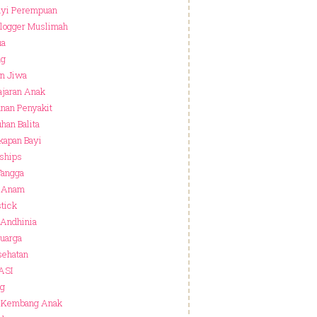
ayi Perempuan
logger Muslimah
ua
ng
n Jiwa
jaran Anak
nan Penyakit
han Balita
kapan Bayi
nships
Tangga
h Anam
stick
 Andhinia
luarga
sehatan
ASI
ng
 Kembang Anak