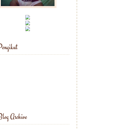
engikut
log Archive