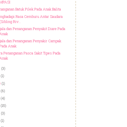
MPASI
nanganan Batuk Pilek Pada Anak Balita
nghadapi Rasa Cemburu Antar Saudara
(Sibling Riv...
jala dan Penanganan Penyakit Diare Pada
Anak
jala dan Penanganan Penyakir Campak
Pada Anak
ra Penanganan Pasca Sakit Tipes Pada
Anak
3
(3)
(1)
0
(1)
(6)
(4)
(15)
(3)
(1)