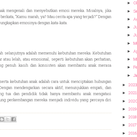
O
►
anak mengenali dan menyebutkan emosi mereka. Misalnya, jika
S
►
berkata, “Kamu marah, ya? Mau cerita apa yang terjadi?” Dengan
A
►
ngungkapkan emosinya dengan kata-kata.
Ju
►
J
►
M
►
Ap
►
ah selanjutnya adalah memenuhi kebutuhan mereka. Kebutuhan
par atau lelah, atau emosional, seperti kebutuhan akan perhatian,
M
►
ng penuh kasih dan konsisten akan membantu anak merasa
Fe
►
Ja
►
erta kebutuhan anak adalah cara untuk menciptakan hubungan
202
►
 Dengan mendengarkan secara aktif, menunjukkan empati, dan
2021
►
ng tua dan pendidik tidak hanya membantu anak mengatasi
kung perkembangan mereka menjadi individu yang percaya diri
202
►
2019
►
2018
►
2017
►
2016
►