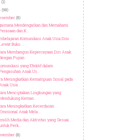
5
(1)
4
(98)
esember
(8)
gaimana Mendengarkan dan Memahami
Perasaan dan K...
mbelajaran Komunikasi Anak Usia Dini
Lewat Buku ...
Cara Membangun Kepercayaan Diri Anak
dengan Pujian
Komunikasi yang Efektif dalam
Pengasuhan Anak Us...
ra Meningkatkan Kemampuan Sosial pada
Anak Usia ...
Cara Menciptakan Lingkungan yang
Mendukung Keman...
Cara Meningkatkan Kecerdasan
Emosional Anak Mela...
milih Media dan Aktivitas yang Sesuai
untuk Perk...
ovember
(8)