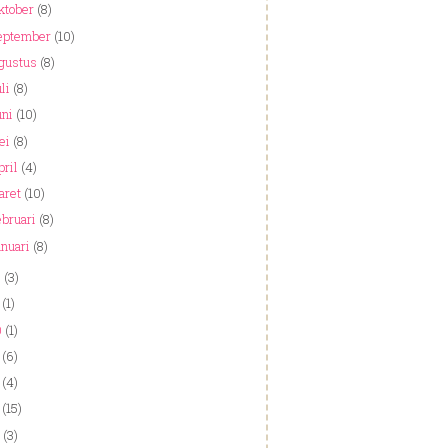
ktober
(8)
eptember
(10)
gustus
(8)
li
(8)
uni
(10)
ei
(8)
ril
(4)
aret
(10)
bruari
(8)
nuari
(8)
3
(3)
(1)
0
(1)
(6)
(4)
(15)
(3)