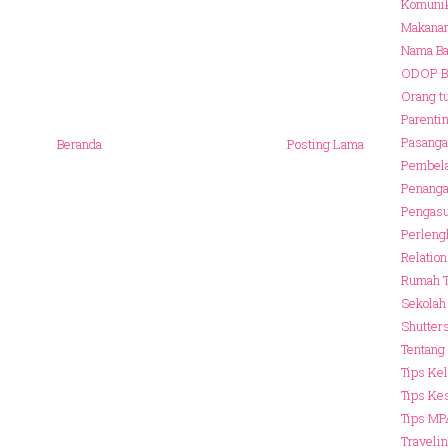
Komuni
Makana
Nama B
ODOP B
Orang t
Parenti
Pasanga
Beranda
Posting Lama
Pembela
Penanga
Pengasu
Perleng
Relatio
Rumah 
Sekola
Shutter
Tentang
Tips Ke
Tips Ke
Tips MP
Traveli