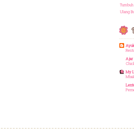
Tumbuh
Ulang B
D
Ayok
Rest
Ajar
Chic
My L
Mbak
Lent
Peme