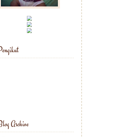
engikut
log Archive