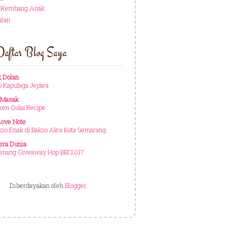
 Kembang Anak
ulan
aftar Blog Saya
 Dolan
o Kapulaga Jepara
 Masak
ken Gulai Recipe
ove Note
so Enak di Bakso Alex Kota Semarang
era Dunia
nang Giveaway Hop BBI 2017
Diberdayakan oleh
Blogger
.