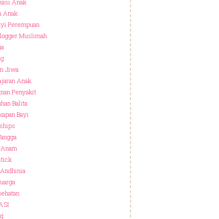
kasi Anak
n Anak
ayi Perempuan
logger Muslimah
ua
ng
n Jiwa
jaran Anak
nan Penyakit
han Balita
kapan Bayi
nships
Tangga
h Anam
stick
 Andhinia
luarga
sehatan
ASI
ng