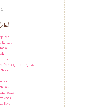
(1)
(1)
Label
rpuasa
a Remaja
emaja
nak
 Online
adhan Blog Challenge 2024
 Dhika
an
 Anak
an Baik
rian Anak
an Anak
an Bayi