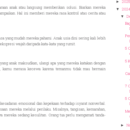
202
►
raan anak atau langsung memberikan solusi. Biarkan mereka
202
▼
mpaikan. Hal ini memberi mereka rasa kontrol atas cerita atau
D
▼
Ba
Pe
asa yang mudah mereka pahami. Anak usia dini sering kali lebih
ekspresi wajah daripada kata-kata yang rumit.
5 
5 
ang anak maksudkan, ulangi apa yang mereka katakan dengan
adi, kamu merasa kecewa karena temanmu tidak mau bermain
Ca
7 
5 
sadaran emosional dan kepekaan terhadap isyarat nonverbal.
aan mereka melalui perilaku. Misalnya, tangisan, kemarahan,
Me
wa mereka sedang kesulitan. Orang tua perlu mengamati tanda-
N
►